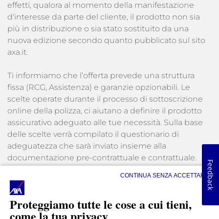
effetti, qualora al momento della manifestazione
d'interesse da parte del cliente, il prodotto non sia
più in distribuzione o sia stato sostituito da una
nuova edizione secondo quanto pubblicato sul sito
axa.it.
Ti informiamo che l’offerta prevede una struttura
fissa (RCG, Assistenza) e garanzie opzionabili. Le
scelte operate durante il processo di sottoscrizione
online della polizza, ci aiutano a definire il prodotto
assicurativo adeguato alle tue necessità. Sulla base
delle scelte verrà compilato il questionario di
adeguatezza che sarà inviato insieme alla
documentazione pre-contrattuale e contrattuale.
Feedback
CONTINUA SENZA ACCETTARE
Le quotazioni che trovi in queste pagine sono state
formulate con un pacchetto di garanzie base per
Proteggiamo tutte le cose a cui tieni,
offrirti una copertura
come la tua privacy
Standard/Consigliata/Protezione Più per poterti dare