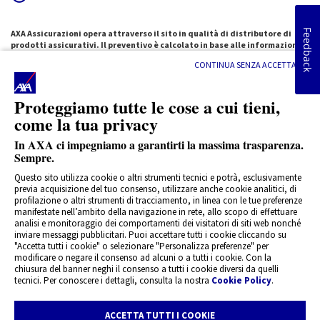
Feedback
AXA Assicurazioni opera attraverso il sito in qualità di distributore di
prodotti assicurativi. Il preventivo è calcolato in base alle informazioni
fornite, costituenti sia singolarmente, sia nel complesso, elementi
CONTINUA SENZA ACCETTARE
fondamentali per la determinazione del profilo di rischio e della relativa
tariffazione. Le informazioni non fornite o non corrispondenti alla realtà
possono comportare l’annullamento del contratto, la riduzione
Proteggiamo tutte le cose a cui tieni,
dell’indennizzo e, in caso di informazioni incongruenti rispetto alla base
dati ANIA, l’impossibilità di procedere con l’acquisto online.
come la tua privacy
Il preventivo ha una durata massima di sessanta giorni dal momento in cui
In AXA ci impegniamo a garantirti la massima trasparenza.
è stato emesso ed è rilasciato sulla base del prodotto in distribuzione al
momento della sua emissione. Il preventivo decade e deve considerarsi
Sempre.
privo di effetti, qualora al momento della manifestazione d'interesse da
Questo sito utilizza cookie o altri strumenti tecnici e potrà, esclusivamente
parte del cliente, il prodotto non sia più in distribuzione o sia stato
previa acquisizione del tuo consenso, utilizzare anche cookie analitici, di
sostituito da una nuova edizione secondo quanto pubblicato sul sito
profilazione o altri strumenti di tracciamento, in linea con le tue preferenze
axa.it
manifestate nell’ambito della navigazione in rete, allo scopo di effettuare
Le scelte operate durante il processo di sottoscrizione online della
analisi e monitoraggio dei comportamenti dei visitatori di siti web nonché
polizza, ci aiutano a definire il prodotto assicurativo adeguato alle tue
inviare messaggi pubblicitari. Puoi accettare tutti i cookie cliccando su
necessità. Sulla base delle scelte verrà compilato il questionario di
"Accetta tutti i cookie" o selezionare "Personalizza preferenze" per
adeguatezza che sarà inviato insieme alla documentazione pre-
modificare o negare il consenso ad alcuni o a tutti i cookie. Con la
contrattuale e contrattuale.
chiusura del banner neghi il consenso a tutti i cookie diversi da quelli
tecnici. Per conoscere i dettagli, consulta la nostra
Cookie Policy
.
Prima della sottoscrizione leggi il
Documento Informativo Precontrattuale.
Leggi
il regolamento
della promozione.
ACCETTA TUTTI I COOKIE